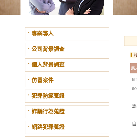
專案尋人
公司背景調查
個人背景調查
馬
ht
仿冒案件
n
犯罪防範蒐證
馬
詐騙行為蒐證
自
網路犯罪蒐證