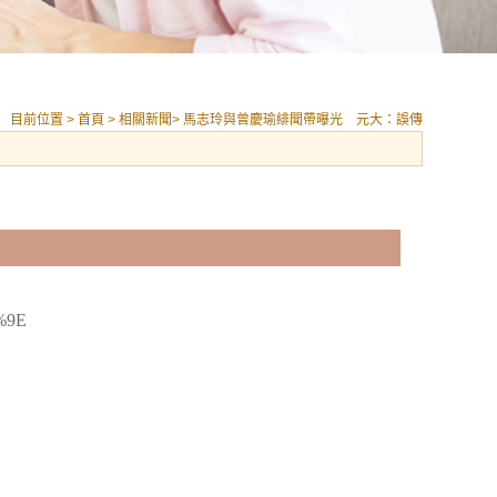
目前位置 >
首頁
>
相關新聞
> 馬志玲與曾慶瑜緋聞帶曝光 元大：誤傳
%9E