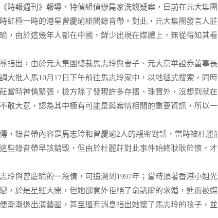
《時報週刊》報導，特偵組偵辦扁家洗錢疑案，日前在元大集團
時紅極一時的港星曾慶瑜緋聞錄音帶。對此，元大集團發言人莊
瑜，由於這幾年人都在中國，鮮少出現在媒體上，無從得知其看
導指出，由於元大集團總裁馬志玲與妻子、元大京華證券董事長
調大批人馬10月17日下午前往馬志玲家中，以地毯式搜索，同
莊當時神情緊張，檢方除了發現許多存摺、珠寶外，沒想到就在
不敢大意，認為其中極有可能是與案情相關的重要資訊，所以一
傳，錄音帶內容是馬志玲和曾慶瑜2人的親密對話，當時被杜麗
這些錄音帶早該銷毀，但由於杜麗莊對此事件始終耿耿於懷，才
志玲與曾慶瑜的一段情，可追溯到1997年；當時頂著香港小姐
戀，於是星運大開，但她卻意外拒絕了俞凱爾的求婚，進而被媒
便漸漸退出演藝圈，甚至還有消息指出她懷了馬志玲的孩子，並