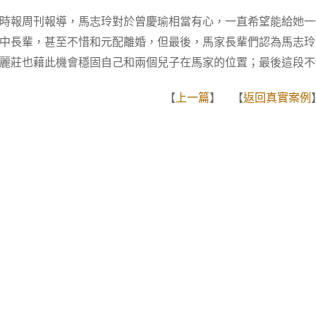
時報周刊報導，馬志玲對於曾慶瑜相當有心，一直希望能給她一
中長輩，甚至不惜和元配離婚，但最後，馬家長輩們認為馬志玲
麗莊也藉此機會穩固自己和兩個兒子在馬家的位置；最後這段不
【
上一篇
】 【
返回真實案例