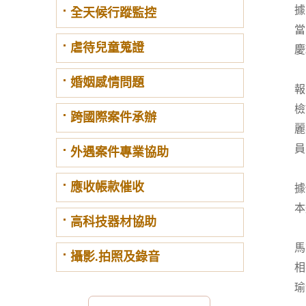
據
全天候行蹤監控
當
虐待兒童蒐證
慶
婚姻感情問題
報
檢
跨國際案件承辦
麗
員
外遇案件專業協助
應收帳款催收
據
本
高科技器材協助
馬
攝影.拍照及錄音
相
瑜