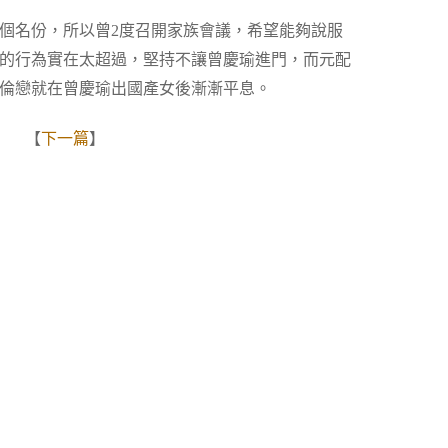
個名份，所以曾2度召開家族會議，希望能夠說服
的行為實在太超過，堅持不讓曾慶瑜進門，而元配
倫戀就在曾慶瑜出國產女後漸漸平息。
】 【
下一篇
】