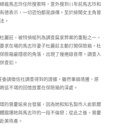
總裁馬志玲住所搜索時，意外搜到11年前馬志玲和
有德表示，一切恐怕都是誤傳。至於緋聞女主角曾
法。
杜麗莊，被特偵組列為調查扁家弊案的重點之一，
時要求在場的馬志玲妻子杜麗莊主動打開保險箱，杜
保險箱最隱密的角落，出現了幾捲錄音帶。調查人
併查扣。
莊委請徵信社調查得到的證據。雖然事過境遷，原
將這不堪的回憶放置在保險箱的深處。
光環的曾慶瑜來台發展，因為她和知名製作人俞凱爾
體踢爆她與馬志玲的一段不倫戀；從此之後，曾慶
赴美待產。