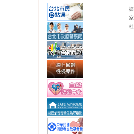
據
家
杜