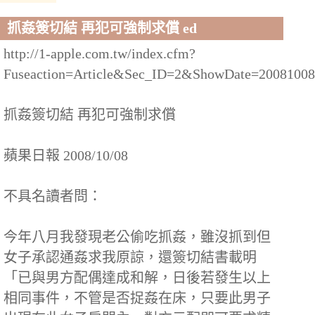
抓姦簽切結 再犯可強制求償 ed
http://1-apple.com.tw/index.cfm?
Fuseaction=Article&Sec_ID=2&ShowDate=200810
抓姦簽切結 再犯可強制求償
蘋果日報 2008/10/08
不具名讀者問：
今年八月我發現老公偷吃抓姦，雖沒抓到但
女子承認通姦求我原諒，還簽切結書載明
「已與男方配偶達成和解，日後若發生以上
相同事件，不管是否捉姦在床，只要此男子