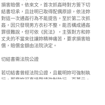
損害賠償。依來文，首次抓姦時對方簽下切
結書坦承，且註明已取得配偶原諒，依法妳
對這一次通姦行為不能提告。至於第二次抓
姦，因只發現男方衣衫不整，能否構成通姦
罪很難說，但可依《民法》，主張對方和妳
丈夫的不當來往讓妳精神痛苦，要求損害賠
償，賠償金額由法院決定。
切結書需法院公證
若切結書曾經法院公證，且載明妳可強制執
行，那麼妳可直接聲請強制執行一百萬元，
因切結書與確定判決書具有相同效力，不需
再經法院審理、判決。記者王吟芳採訪整理