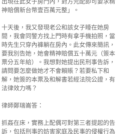
出現在此女子房門內，對方元配即可要求精
神賠償新台幣壹百萬元整」。
十天後，我又發現老公和該女子睡在她房
間，我會同警方找上門時有拿手機拍照，當
時先生只穿內褲躺在房內。此女傳來簡訊，
要我別告她，她會精神賠償五十萬元（簽本
票分五年給）。我想對她提出民刑事告訴，
請問要怎麼做她才不會賴賬？若要私下和
解，她簽的本票及和解書若經法院公證，有
法律效力嗎？
律師鄭瑞崙答：
抓姦在床，實務上配偶可對第三者提起的告
訴，包括刑事的妨害家庭及民事的侵權行為