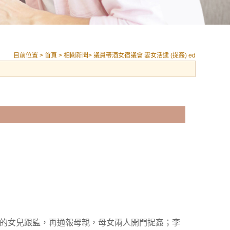
目前位置 >
首頁
>
相關新聞
> 議員帶酒女宿議會 妻女活逮 (捉姦) ed
的女兒跟監，再通報母親，母女兩人開門捉姦；李