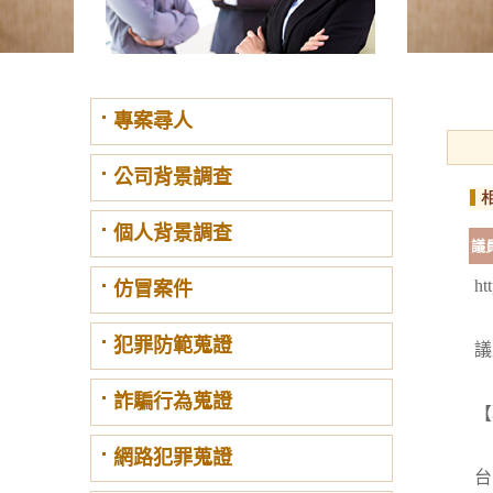
專案尋人
公司背景調查
個人背景調查
議
ht
仿冒案件
犯罪防範蒐證
議
詐騙行為蒐證
【
網路犯罪蒐證
台