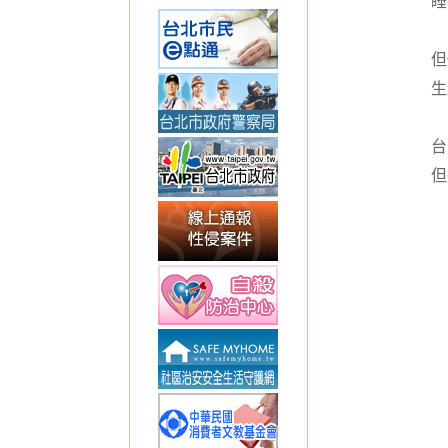
睡
但
生
台
但