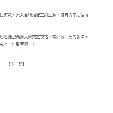
民道歉。蔡女自稱經營直銷生意，沒有與李慶信發
屬包括配偶進入研究室夜宿，帶外賓則須先報備，
究室，誰敢管啊！」
】 【
下一篇
】