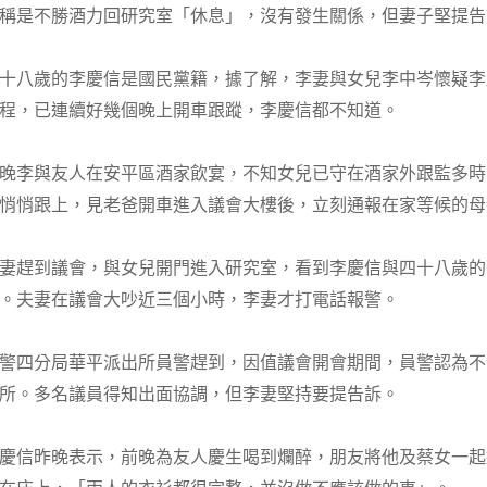
稱是不勝酒力回研究室「休息」，沒有發生關係，但妻子堅提告
十八歲的李慶信是國民黨籍，據了解，李妻與女兒李中岑懷疑李
程，已連續好幾個晚上開車跟蹤，李慶信都不知道。
晚李與友人在安平區酒家飲宴，不知女兒已守在酒家外跟監多時
悄悄跟上，見老爸開車進入議會大樓後，立刻通報在家等候的母
妻趕到議會，與女兒開門進入研究室，看到李慶信與四十八歲的
。夫妻在議會大吵近三個小時，李妻才打電話報警。
警四分局華平派出所員警趕到，因值議會開會期間，員警認為不
所。多名議員得知出面協調，但李妻堅持要提告訴。
慶信昨晚表示，前晚為友人慶生喝到爛醉，朋友將他及蔡女一起