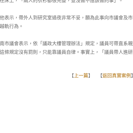
在床上，「兩人的衣衫都很完整，並沒做不應該做的事」。
他表示，帶外人到研究室過夜非常不妥，願為此事向市議會及市
越軌行為。
南市議會表示，依「議政大樓管理辦法」規定，議員可帶直系親
這條規定沒有罰則，只能靠議員自律。事實上，「議員帶人進研
【
上一篇
】 【
返回真實案例