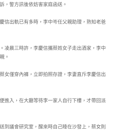
訴，警方訊後依妨害家庭函送。
慶信出軌已有多時，李中岑任父親助理，熟知老爸
。凌晨三時許，李慶信攜蔡姓女子走出酒家，李中
親。
蔡女僅穿內褲，立即拍照存證，李妻直斥李慶信出
便進入，在大廳等待李一家人自行下樓，才帶回派
送到議會研究室，醒來時自己睡在沙發上，蔡女則