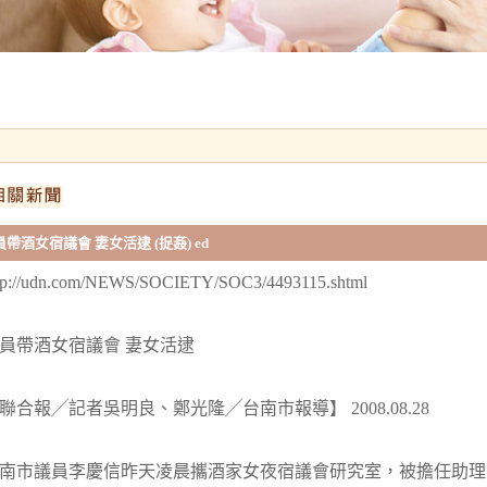
員帶酒女宿議會 妻女活逮 (捉姦) ed
tp://udn.com/NEWS/SOCIETY/SOC3/4493115.shtml
員帶酒女宿議會 妻女活逮
聯合報╱記者吳明良、鄭光隆╱台南市報導】 2008.08.28
南市議員李慶信昨天凌晨攜酒家女夜宿議會研究室，被擔任助理