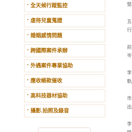
堅
全天候行蹤監控
虐待兒童蒐證
五
行
婚姻感情問題
前
跨國際案件承辦
岑
外遇案件專業協助
李
應收帳款催收
軌
高科技器材協助
市
出
攝影.拍照及錄音
李