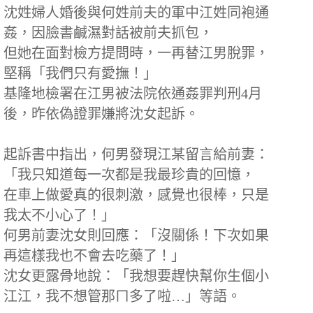
沈姓婦人婚後與何姓前夫的軍中江姓同袍通
姦，因臉書鹹濕對話被前夫抓包，
但她在面對檢方提問時，一再替江男脫罪，
堅稱「我們只有愛撫！」
基隆地檢署在江男被法院依通姦罪判刑4月
後，昨依偽證罪嫌將沈女起訴。
起訴書中指出，何男發現江某留言給前妻：
「我只知道每一次都是我最珍貴的回憶，
在車上做愛真的很刺激，感覺也很棒，只是
我太不小心了！」
何男前妻沈女則回應：「沒關係！下次如果
再這樣我也不會去吃藥了！」
沈女更露骨地說：「我想要趕快幫你生個小
江江，我不想管那ㄇ多了啦…」等語。