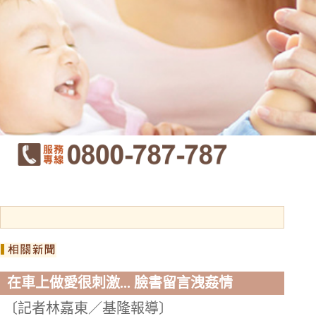
在車上做愛很刺激... 臉書留言洩姦情
〔記者林嘉東／基隆報導〕